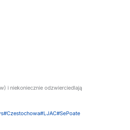
) i niekoniecznie odzwierciedlają
ws
#Czestochowa
#LJAC
#SePoate