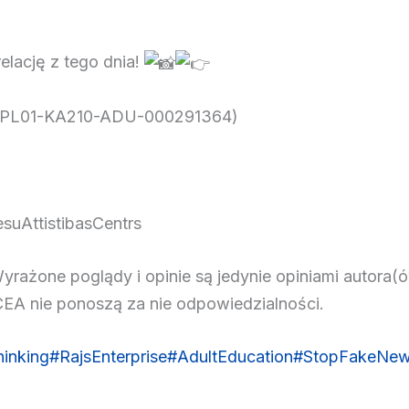
elację z tego dnia!
-2-PL01-KA210-ADU-000291364)
suAttistibasCentrs
żone poglądy i opinie są jedynie opiniami autora(ów
EA nie ponoszą za nie odpowiedzialności.
hinking
#RajsEnterprise
#AdultEducation
#StopFakeNe