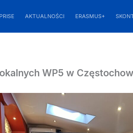
PRISE
AKTUALNOŚCI
ERASMUS+
SKONT
okalnych WP5 w Częstochow