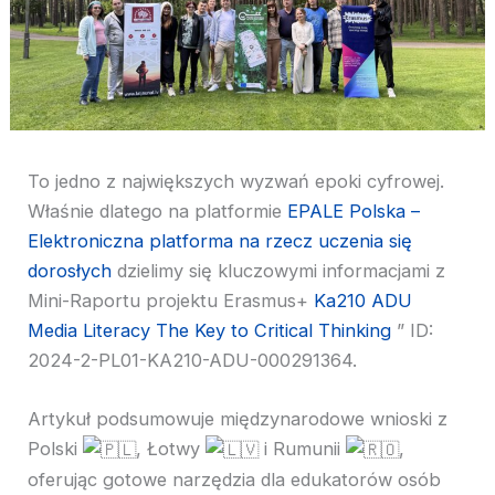
To
jedno z największych wyzwań epoki cyfrowej.
Właśnie dlatego na platformie
EPALE Polska –
Elektroniczna platforma na rzecz uczenia się
dorosłych
dzielimy się kluczowymi informacjami z
Mini-Raportu projektu Erasmus+
Ka210 ADU
Media Literacy The Key to Critical Thinking
” ID:
2024-2-PL01-KA210-ADU-000291364.
Artykuł podsumowuje międzynarodowe wnioski z
Polski
, Łotwy
i Rumunii
,
oferując gotowe narzędzia dla edukatorów osób