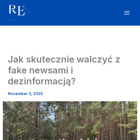
Skip
to
content
Jak skutecznie walczyć z
fake newsami i
dezinformacją?
November 3, 2025