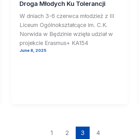
Droga Młodych Ku Tolerancji
W dniach 3-6 czerwca młodzież z III
Liceum Ogólnokształcące im. C.K.
Norwida w Będzinie wzięła udział w
projekcie Erasmus+ KA154
June 8, 2025
1
2
3
4