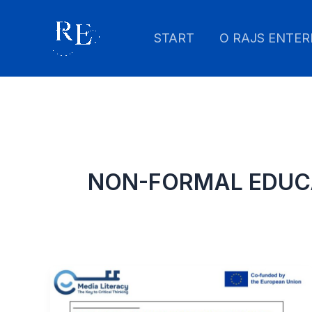
Skip
to
START
O RAJS ENTER
content
NON-FORMAL EDUC