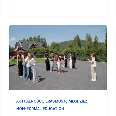
,
,
,
AKTUALNOŚCI
ERASMUS+
MŁODZIEŻ
NON-FORMAL EDUCATION